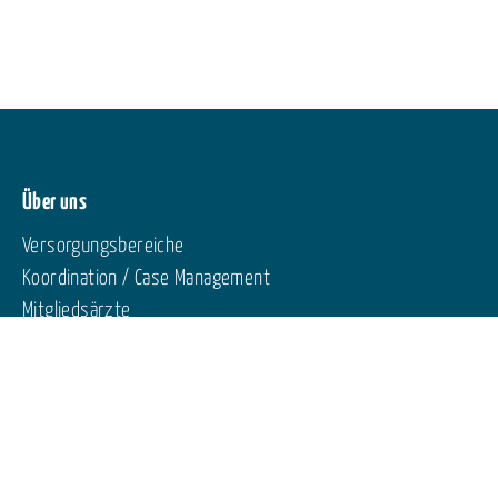
Über uns
Versorgungsbereiche
Koordination / Case Management
Mitgliedsärzte
Vorstand
Für Patienten und Patientinnen
Patienteninformation
Patientenschulung