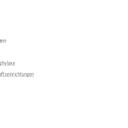
gen:
ophylaxe
ftseinrichtungen