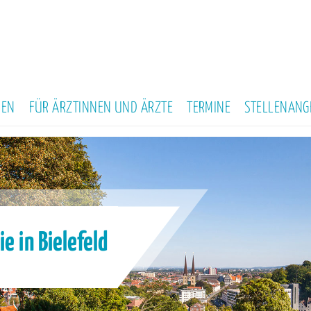
NEN
FÜR ÄRZTINNEN UND ÄRZTE
TERMINE
STELLENANG
e in Bielefeld