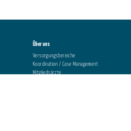
Über uns
Versorgungsbereiche
Koordination / Case Management
Mitgliedsärzte
Vorstand
Für Ärztinnen und Ärzte
Ärztliche Weiterbildung