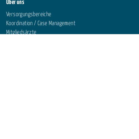
Über uns
Versorgungsbereiche
Koordination / Case Management
Mitgliedsärzte
Vorstand
Für Patienten und Patientinnen
Patienteninformation
Patientenschulung
Für Ärztinnen und Ärzte
Ärztliche Weiterbildung
Termine
Termine Netze
Termine andere Anbieter