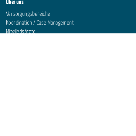
Über uns
Versorgungsbereiche
Koordination / Case Management
Mitgliedsärzte
Vorstand
Für Patienten und Patientinnen
Patienteninformation
Patientenschulung
Für Ärztinnen und Ärzte
Ärztliche Weiterbildung
Termine
Termine Netze
Termine andere Anbieter